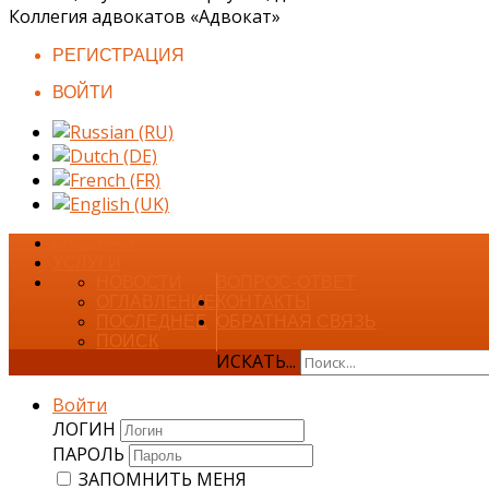
Коллегия адвокатов «Адвокат»
РЕГИСТРАЦИЯ
ВОЙТИ
ГЛАВНАЯ
УСЛУГИ
НОВОСТИ
ВОПРОС-ОТВЕТ
ОГЛАВЛЕНИЕ
КОНТАКТЫ
ПОСЛЕДНЕЕ
ОБРАТНАЯ СВЯЗЬ
ПОИСК
ИСКАТЬ...
Войти
ЛОГИН
ПАРОЛЬ
ЗАПОМНИТЬ МЕНЯ